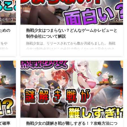
こうとおもいます。 熱戦少女のおすすめ課金 ...
24/6/13
2024/5/24
ための
熱戦少女はつまらない？どんなゲームかレビューと
制作会社について解説
何をや
熱戦少女は、リリースされてから数か月経ちました。 熱戦
熱戦少
少女は制作会社はどこの会社で危なくないの？安全なの？
けばい
と思ったり、熱戦少女はどんなゲームでレビューはどんな
いいの
感じで熱戦少女は危険性があるのかやこのゲームはつまら
てする
ない・面白いなど色々と気になると思いますが、そんな気
ったり
になるところを解説していきますのでこのサイトで解決解
るため
消してもらえるとありがたいです。 熱戦少女ってどんなゲ
ること
ーム？ 熱戦少女は、クリッカー放置RPGゲームとなってい
とがあ
ます。 放置しずに進めれるところまで進めていき何もやる
ことがなくなる・仕事で忙しいとい ...
24/5/23
2024/5/12
て確率
熱戦少女の謎解き戦が難しすぎる！？攻略方法につ