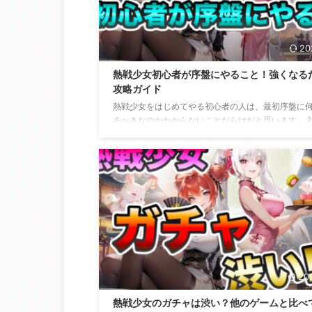
女は、無課金だとつらいのかについ ...
20
熱戦少女初心者が序盤にやること！強くなる
攻略ガイド
熱戦少女をはじめてやる初心者の人は、最初序盤に
るべきなのかわからないことだらけだと思います。 
女を始めたのはいいけれど、どうやって強くしてい
いのか困ったり・悩んだりこれはどう進めていけば
かなど思うこともあると思います。 熱戦少女を初め
初心者の人は、どうやって進めていけばいいのか迷
進んでいったもののクエストで苦戦しないようにす
にどうすればいいのか、熱戦少女初心者が序盤にや
や強くなりたい・強くなるためにやっていくべきこ
るのでそのことについても解説していこう ...
20
熱戦少女のガチャは渋い？他のゲームと比べ