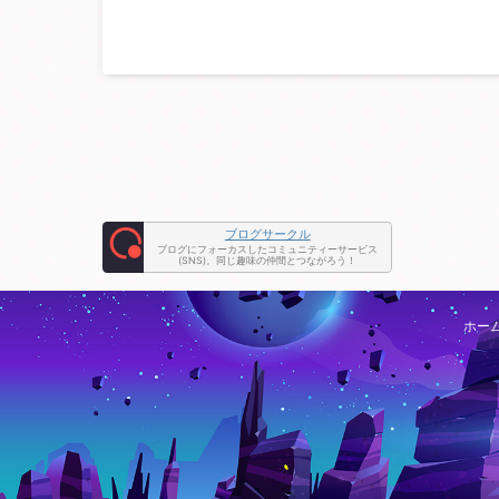
こととかあると思います。 そんなギフトコード入手
ところや使い方などこの記事を見て解決・解消して
たら嬉しいです。 熱戦少女のギフトコード一覧 ギフ
ドは、Ｘ（Twitter） ...
ブログサークル
ブログにフォーカスしたコミュニティーサービス
(SNS)。同じ趣味の仲間とつながろう！
ホー