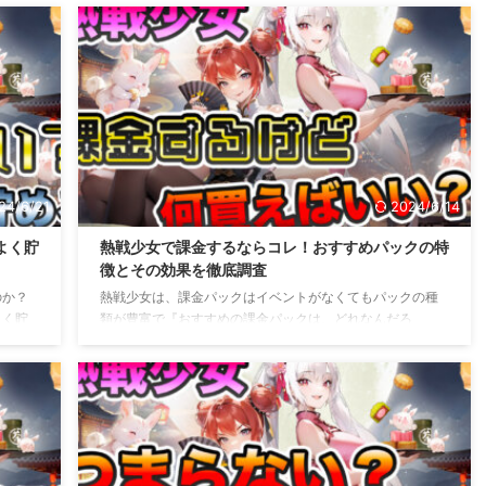
いるか
はどこにあてればいいの？なども知りたいと思う方もいる
なれた
かと思います。 熱戦少女でダイヤがなくなることなく貯め
にいく
られれば色んなところに使い道ができますし、もっとたく
レベル
さんダイヤを集めるために効率よくダイヤを集めたいです
て解説
よね？ 熱戦少女のダイヤの使い道や効率よく集める方法な
ル上げ
どを解説していこうと思います。 熱戦少女のダイヤの基本
的な使い道 熱戦少女のダイヤの基本 ...
24/6/21
2024/6/14
よく貯
熱戦少女で課金するならコレ！おすすめパックの特
徴とその効果を徹底調査
のか？
熱戦少女は、課金パックはイベントがなくてもパックの種
よく貯
類が豊富で『おすすめの課金パックは、どれなんだろ
ヤを集
う？』など選ぶのにも迷ったりするかと思います。 課金パ
のは限
ックの種類が豊富すぎるとどれを選び買えばいいのか、課
少女で
金パックの金額にも迷って中々選べずどうすればいいのか
ついの
迷いわからなくなると思います。 熱戦少女の課金パック
思いま
は、おすすめの課金パックだけでなく値段もみながら気を
だけれ
つけて買いたいですよね？ そんな熱戦少女のおすすめの課
熱戦少
金・パックについての悩みや困ったことなどを解説してい