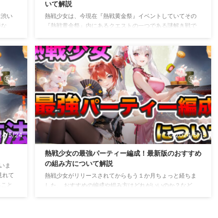
いて解説
は渋い
熱戦少女は、今現在『熱戦黄金祭』イベントしていてその
通な
『熱戦黄金祭』内にあるクエストの一つである謎解き戦で
ます。
すが、実際はその謎解きは難しいのか？そうでないのか？
くな
と思うことありませんか？ そして、その熱戦少女の謎解き
の確率
戦とその攻略について解説していこうと思います。 この熱
ます。
戦少女の記事を見て解決・解消の役に立ててもらえればと
ころな
思います。 ※5/06の今現在はイベント終了しています。 熱
女のガ
戦少女の謎解き戦とは？ 熱戦少女の謎解き戦とは、ゴール
容 同
デンウィークコラボイベント『熱戦黄金祭』内にあるクエ
ストの一つです。 熱戦黄金祭 ...
24/5/24
2024/5/15
熱戦少女の最強パーティー編成！最新版のおすすめ
の組み方について解説
ていま
見れて
熱戦少女がリリースされてからもう１か月ちょっと経ちま
ること
した。 おすすめの編成や組み方はどれがいいのか？など
ードを
色々と悩みが絶えないかと思います。 そんな熱戦少女は、
で使う
SSR+が一番強いキャラではありますが、ガチャでも貰える
らない
ことは低く集めるのも大変です。 熱戦少女で最新の最強パ