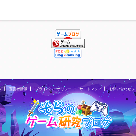
できる
ーティー編成はどんな感じであるのか？ または、おすすめ
もらえ
の組み方についてどうしたらいいのか分からなかったり、
トコー
これでいいのかな迷ったりする方もいるかと思います。 熱
戦少女の現在の最強おすすめ編成や組み方でどうすれば最
強になれるかなどをこの記事を見 ...
ム
運営者情報
プライバシーポリシー
サイトマップ
お問い合わせフ