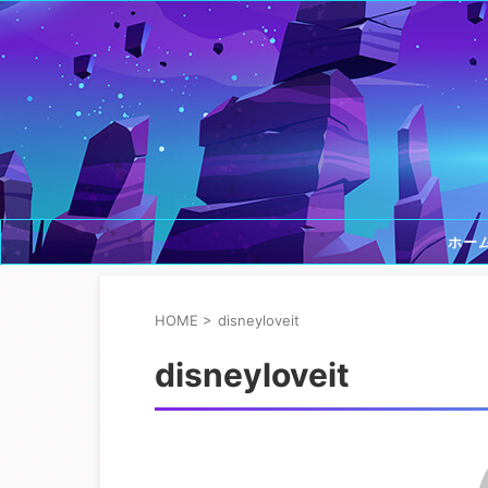
ホー
HOME
>
disneyloveit
disneyloveit