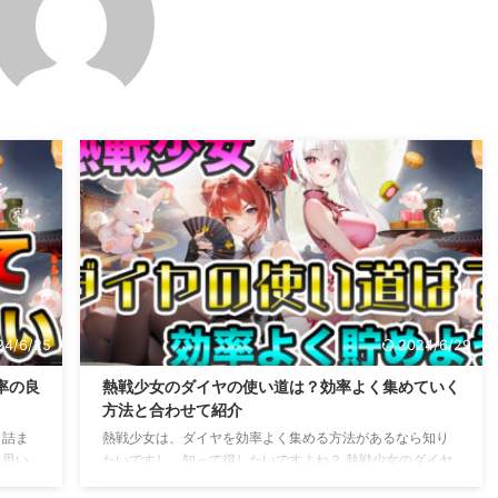
24/6/25
2024/6/29
率の良
熱戦少女のダイヤの使い道は？効率よく集めていく
方法と合わせて紹介
、詰ま
熱戦少女は、ダイヤを効率よく集める方法があるなら知り
と思い
たいですし、知って得したいですよね？ 熱戦少女のダイヤ
れてい
を効率よく集めていく方法だけでなくて、ダイヤの使い道