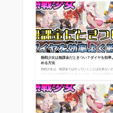
たクエストも進むにつれて詰まり立ち止まりをして
と思います。 レベルもあげてどんどん進めるように
らどんなにいいか、そうしたら、どんだけスムーズ
のかと思うこともありますよね？ そんな熱戦少女の
上げはどうしたらいい？効率の良い育成方法につい
していこうと思います。 熱戦少女での序盤でのレベ
方法 熱戦少女でレベル上げを行う場 ...
20
熱戦少女は無課金だときつい？ダイヤを効率
める方法
熱戦少女は、無課金ではやっていくことは出来ない
できるのか？無課金だときついのか、ダイヤを効率
める方法はないの？など色々あると思います。 ダイ
めて貯めることは大変なのか？無課金でやっていく
界でつらいのかなど色々気になると思います。 熱戦
は、ダイヤは効率よく貯めれるのか？無課金ではき
か？などそこのところどうなのか解説していこうと
す。 見た人この記事を見た方が解決・解消していた
ばありがたいです。 熱戦少女は無課金だときつい？ 