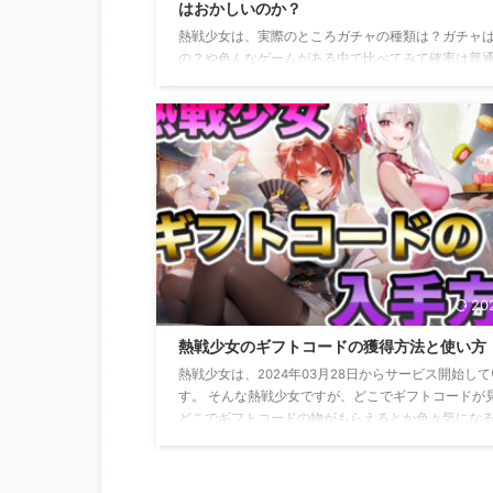
はおかしいのか？
熱戦少女は、実際のところガチャの種類は？ガチャ
の？や色んなゲームがある中で比べてみて確率は普
の？おかしいの？と色々と思うところがあると思い
熱戦少女のガチャは、他のゲームと比べて渋い？渋
い？のかも気になりますし、この熱戦少女のガチャ
もどのようなものなのかも気になるところだと思い
そんな熱戦少女でガチャや確率などについて思うと
どを解消・解決できればいいなと思います。 熱戦少
チャはどんな種類がある？ ガチャの種類 ガチャ名 内
調許可（通常） ゲーム内でも手に入 ...
20
熱戦少女のギフトコードの獲得方法と使い方
熱戦少女は、2024年03月28日からサービス開始し
す。 そんな熱戦少女ですが、どこでギフトコードが
どこでギフトコードの物がもらえるとか色々気にな
などあると思います。 熱戦少女は、どこでギフトコ
配布しているのはいいけどそのギフトコードはどこ
のなど色々気になることやどうしたらいいのか分か