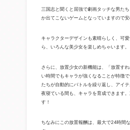
三国志と聞くと屈強で劇画タッチな男たち
か出てこないゲームとなっていますので安
キャラクターデザインも素晴らしく、可愛
ら、いろんな美少女を楽しめちゃいます。
さらに、放置少女の新機能は、「放置すれ
い時間でもキャラが強くなることが特徴で
たちが自動的にバトルを繰り返し、アイテ
夜寝ている間も、キャラを育成できます。
す！
ちなみにこの放置報酬は、最大で24時間