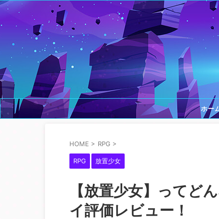
ホー
HOME
>
RPG
>
RPG
放置少女
【放置少女】ってどん
イ評価レビュー！