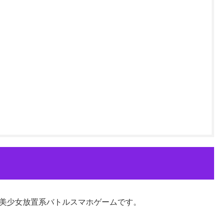
美少女放置系バトルスマホゲームです。