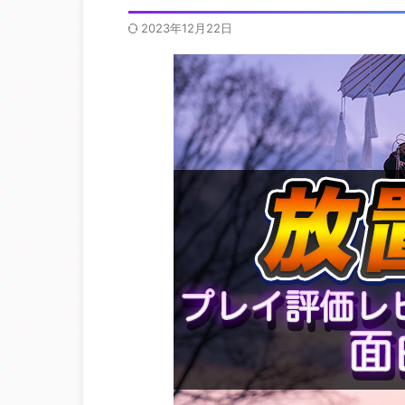
2023年12月22日