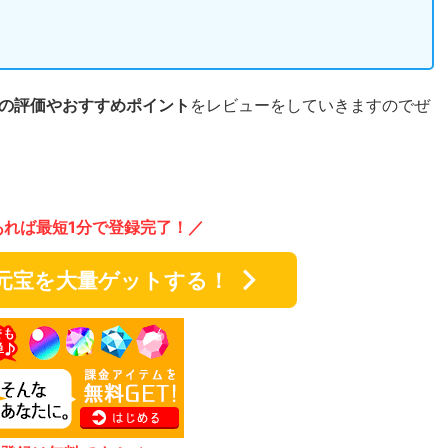
の評価やおすすめポイント
をレビューをしていきますのでぜ
あれば最短1分で登録完了！／
元宝を大量ゲットする！