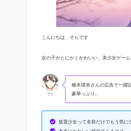
こんにちは、そらです
女の子がとにかくかわいい、美少女ゲーム
橋本環奈さんの広告で一躍
豪華っぷり。
そら
放置少女って名前だけでもう気に