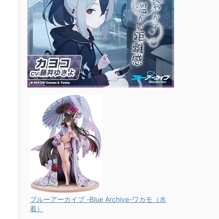
ブルーアーカイブ -Blue Archive-ワカモ（水
着）