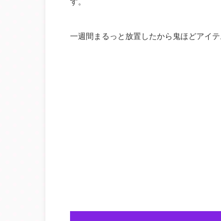
す。
一週間まるっと放置したから鬼ほどアイテ