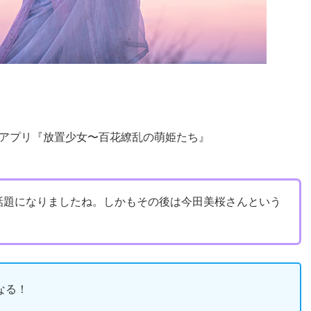
アプリ『放置少女〜百花繚乱の萌姫たち』
話題になりましたね。しかもその後は今田美桜さんという
なる！