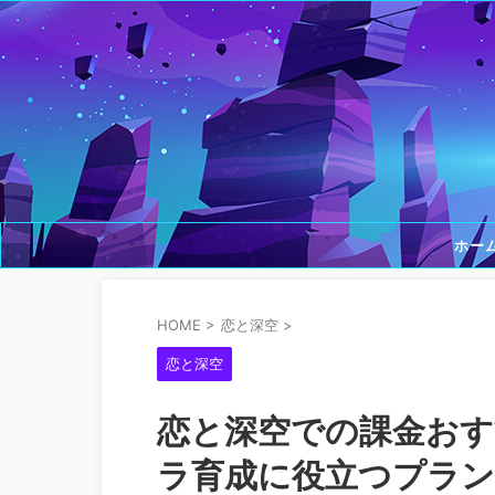
ホー
HOME
>
恋と深空
>
恋と深空
恋と深空での課金お
ラ育成に役立つプラン