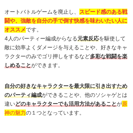
オートバトルゲームを廃止し、
スピード感のある戦
闘や、強敵を自分の手で倒す快感を味わいたい人に
オススメ
です。
4人のパーティー編成からなる
元素反応
を駆使して
敵に効率よくダメージを与えることや、好きなキャ
ラクターのみでゴリ押しをするなど
多彩な戦闘を楽
しめること
ができます。
自分の好きなキャラクターを最大限に引き出すため
の
パーティ編成
ができることや、他のソシャゲとは
違い
どのキャラクターでも活用方法があること
が
原
神の魅力
の１つとなっています。